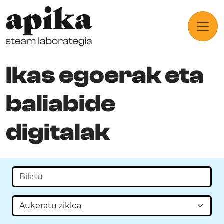
Ikas egoerak eta
baliabide
digitalak
Bilaketa