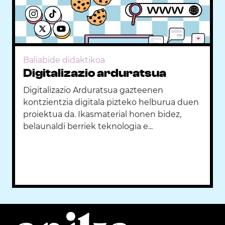
Baliabide didaktikoa
Digitalizazio arduratsua
Digitalizazio Arduratsua gazteenen
kontzientzia digitala pizteko helburua duen
proiektua da. Ikasmaterial honen bidez,
belaunaldi berriek teknologia e...