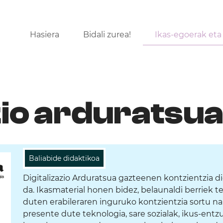
Hasiera
Bidali zurea!
Ikas-egoerak eta
zio arduratsu
Baliabide didaktikoa
Digitalizazio Arduratsua gazteenen kontzientzia d
da. Ikasmaterial honen bidez, belaunaldi berriek 
duten erabileraren inguruko kontzientzia sortu 
presente dute teknologia, sare sozialak, ikus-entz