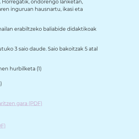
. Horregatik, ondorengo lanketan,
aren inguruan hausnartu, ikasi eta
ilan erabiltzeko baliabide didaktikoak
tuko 3 saio daude. Saio bakoitzak 5 atal
en hurbilketa (1)
)
aritzen gara (PDF)
DF)