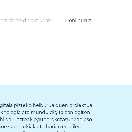
 baliabide didaktikoak
Honi buruz
a
igitala pizteko helburua duen proiektua
teknologia eta mundu digitalean egiten
nahi da. Gazteek egunerokotasunean oso
unezko edukiak eta horien erabilera