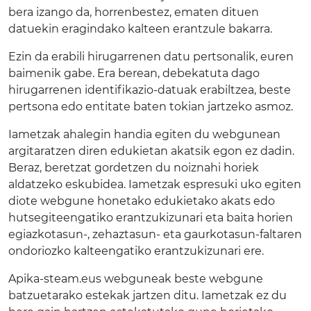
bera izango da, horrenbestez, ematen dituen
datuekin eragindako kalteen erantzule bakarra.
Ezin da erabili hirugarrenen datu pertsonalik, euren
baimenik gabe. Era berean, debekatuta dago
hirugarrenen identifikazio-datuak erabiltzea, beste
pertsona edo entitate baten tokian jartzeko asmoz.
Iametzak ahalegin handia egiten du webgunean
argitaratzen diren edukietan akatsik egon ez dadin.
Beraz, beretzat gordetzen du noiznahi horiek
aldatzeko eskubidea. Iametzak espresuki uko egiten
diote webgune honetako edukietako akats edo
hutsegiteengatiko erantzukizunari eta baita horien
egiazkotasun-, zehaztasun- eta gaurkotasun-faltaren
ondoriozko kalteengatiko erantzukizunari ere.
Apika-steam.eus webguneak beste webgune
batzuetarako estekak jartzen ditu. Iametzak ez du