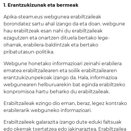
1. Erantzukizunak eta bermeak
Apika-steam.eus webgunea erabiltzaileak
borondatez sartu ahal izango da eta doan. webgune
hau erabiltzeak esan nahi du erabiltzaileak
ezagutzen eta onartzen dituela bertako lege-
oharrak, erabilera-baldintzak eta bertako
pribatutasun-politika.
Webgune honetako informazioari zeinahi erabilera
ematea erabiltzailearen eta soilik erabiltzailearen
erantzukizunpekoak izango da. Hala, informazioa
webgunearen helburuarekin bat eginda erabiltzeko
konpromisoa hartu beharko du erabiltzaileak.
Erabiltzaileak ezingo dio eman, beraz, legez kontrako
erabilerarik webguneko informazioari.
Erabiltzaileek galarazita izango dute eduki faltsuak
edo okerrak txertatzea edo jakinaraztea. Erabiltzailea