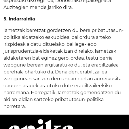
espresuki uko eginda, Donostiako Epaitegi eta
Auzitegien mende jarriko dira.
5. Indarraldia
Iametzak beretzat gordetzen du bere pribatutasun-
politika aldatzeko eskubidea, bai ordura arteko
irizpideak aldatu dituelako, bai lege- edo
jurisprudentzia-aldaketak izan direlako. Iametzak
aldaketaren bat eginez gero, ordea, testu berria
webgune berean argitaratuko du, eta erabiltzailea
berehala ohartuko da. Dena den, erabiltzailea
webgunean sartzen den unean bertan aurreikusita
dauden arauek arautuko dute erabiltzaileekiko
harremana. Horregatik, Iametzak gomendatzen du
aldian-aldian sartzeko pribatutasun-politika
horretara.