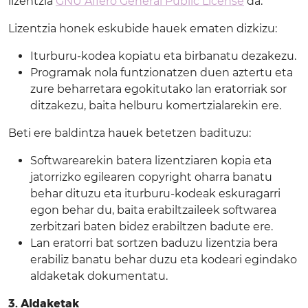
lizentzia
GNU Affero General Public License
da.
Lizentzia honek eskubide hauek ematen dizkizu:
Iturburu-kodea kopiatu eta birbanatu dezakezu.
Programak nola funtzionatzen duen aztertu eta
zure beharretara egokitutako lan eratorriak sor
ditzakezu, baita helburu komertzialarekin ere.
Beti ere baldintza hauek betetzen badituzu:
Softwarearekin batera lizentziaren kopia eta
jatorrizko egilearen copyright oharra banatu
behar dituzu eta iturburu-kodeak eskuragarri
egon behar du, baita erabiltzaileek softwarea
zerbitzari baten bidez erabiltzen badute ere.
Lan eratorri bat sortzen baduzu lizentzia bera
erabiliz banatu behar duzu eta kodeari egindako
aldaketak dokumentatu.
3. Aldaketak