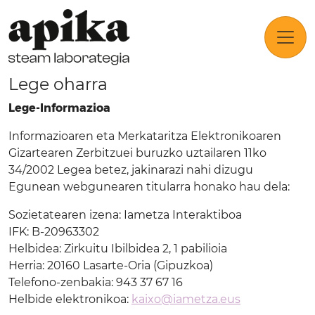
Lege oharra
Lege-Informazioa
Informazioaren eta Merkataritza Elektronikoaren
Gizartearen Zerbitzuei buruzko uztailaren 11ko
34/2002 Legea betez, jakinarazi nahi dizugu
Egunean webgunearen titularra honako hau dela:
Sozietatearen izena: Iametza Interaktiboa
IFK: B-20963302
Helbidea: Zirkuitu Ibilbidea 2, 1 pabilioia
Herria: 20160 Lasarte-Oria (Gipuzkoa)
Telefono-zenbakia: 943 37 67 16
Helbide elektronikoa:
kaixo@iametza.eus