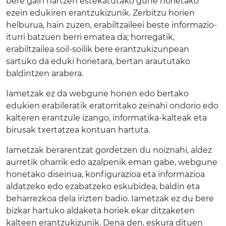
bere gain hartzen estekatutako gune horietako
ezein edukiren erantzukizunik. Zerbitzu horien
helburua, hain zuzen, erabiltzaileei beste informazio-
iturri batzuen berri ematea da; horregatik,
erabiltzailea soil-soilik bere erantzukizunpean
sartuko da eduki horietara, bertan araututako
baldintzen arabera.
Iametzak ez da webgune honen edo bertako
edukien erabileratik eratorritako zeinahi ondorio edo
kalteren erantzule izango, informatika-kalteak eta
birusak txertatzea kontuan hartuta.
Iametzak berarentzat gordetzen du noiznahi, aldez
aurretik oharrik edo azalpenik eman gabe, webgune
honetako diseinua, konfigurazioa eta informazioa
aldatzeko edo ezabatzeko eskubidea, baldin eta
beharrezkoa dela irizten badio. Iametzak ez du bere
bizkar hartuko aldaketa horiek ekar ditzaketen
kalteen erantzukizunik. Dena den, eskura dituen