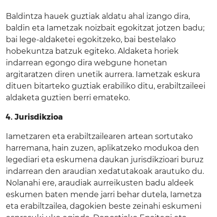
Baldintza hauek guztiak aldatu ahal izango dira,
baldin eta Iametzak noizbait egokitzat jotzen badu;
bai lege-aldaketei egokitzeko, bai bestelako
hobekuntza batzuk egiteko. Aldaketa horiek
indarrean egongo dira webgune honetan
argitaratzen diren unetik aurrera. Iametzak eskura
dituen bitarteko guztiak erabiliko ditu, erabiltzaileei
aldaketa guztien berri emateko.
4. Jurisdikzioa
Iametzaren eta erabiltzailearen artean sortutako
harremana, hain zuzen, aplikatzeko modukoa den
legediari eta eskumena daukan jurisdikzioari buruz
indarrean den araudian xedatutakoak arautuko du.
Nolanahi ere, araudiak aurreikusten badu aldeek
eskumen baten mende jarri behar dutela, Iametza
eta erabiltzailea, dagokien beste zeinahi eskumeni