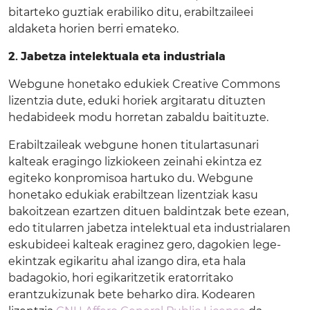
bitarteko guztiak erabiliko ditu, erabiltzaileei
aldaketa horien berri emateko.
2. Jabetza intelektuala eta industriala
Webgune honetako edukiek Creative Commons
lizentzia dute, eduki horiek argitaratu dituzten
hedabideek modu horretan zabaldu baitituzte.
Erabiltzaileak webgune honen titulartasunari
kalteak eragingo lizkiokeen zeinahi ekintza ez
egiteko konpromisoa hartuko du. Webgune
honetako edukiak erabiltzean lizentziak kasu
bakoitzean ezartzen dituen baldintzak bete ezean,
edo titularren jabetza intelektual eta industrialaren
eskubideei kalteak eraginez gero, dagokien lege-
ekintzak egikaritu ahal izango dira, eta hala
badagokio, hori egikaritzetik eratorritako
erantzukizunak bete beharko dira. Kodearen